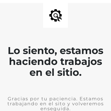
Lo siento, estamos
haciendo trabajos
en el sitio.
Gracias por tu paciencia. Estamos
trabajando en el sito y volveremos
enseguida.