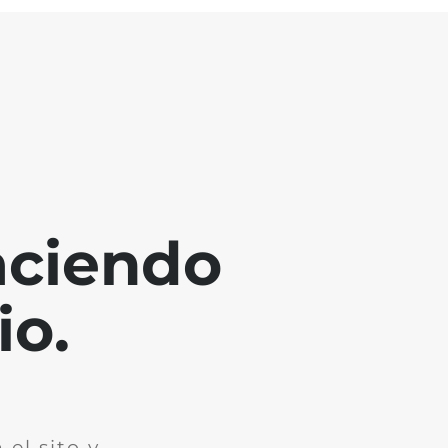
aciendo
io.
el sito y