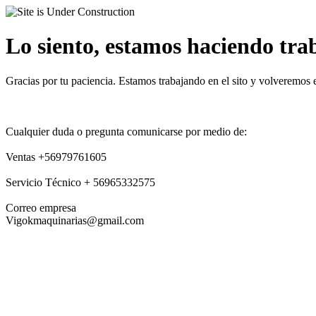
Lo siento, estamos haciendo traba
Gracias por tu paciencia. Estamos trabajando en el sito y volveremos 
Cualquier duda o pregunta comunicarse por medio de:
Ventas +56979761605
Servicio Técnico + 56965332575
Correo empresa
Vigokmaquinarias@gmail.com