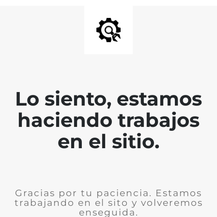
Lo siento, estamos
haciendo trabajos
en el sitio.
Gracias por tu paciencia. Estamos
trabajando en el sito y volveremos
enseguida.