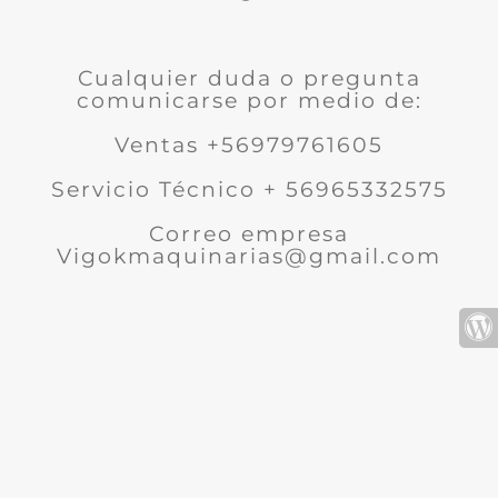
Cualquier duda o pregunta
comunicarse por medio de:
Ventas +56979761605
Servicio Técnico + 56965332575
Correo empresa
Vigokmaquinarias@gmail.com