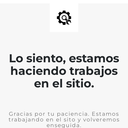
Lo siento, estamos
haciendo trabajos
en el sitio.
Gracias por tu paciencia. Estamos
trabajando en el sito y volveremos
enseguida.