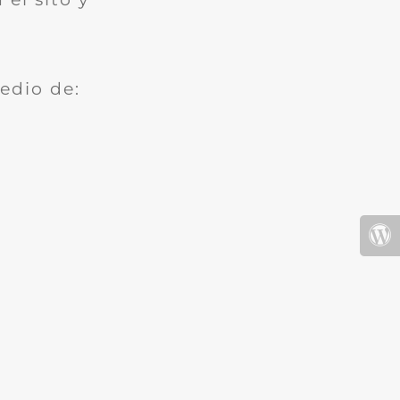
edio de: