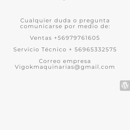
Cualquier duda o pregunta
comunicarse por medio de:
Ventas +56979761605
Servicio Técnico + 56965332575
Correo empresa
Vigokmaquinarias@gmail.com