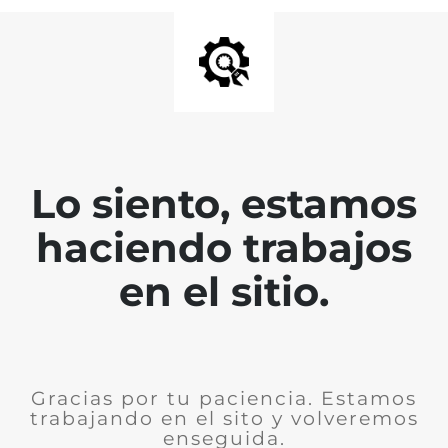
Lo siento, estamos
haciendo trabajos
en el sitio.
Gracias por tu paciencia. Estamos
trabajando en el sito y volveremos
enseguida.