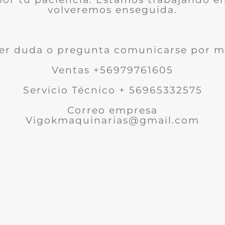
volveremos enseguida.
er duda o pregunta comunicarse por m
Ventas +56979761605
Servicio Técnico + 56965332575
Correo empresa
Vigokmaquinarias@gmail.com