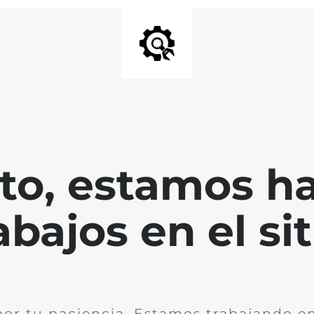
nto, estamos h
abajos en el sit
por tu paciencia. Estamos trabajando en 