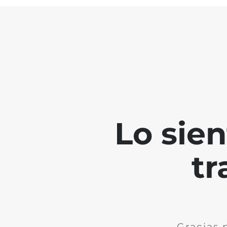
Lo sie
tr
Gracias 