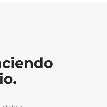
aciendo
io.
el sito y