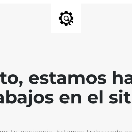
nto, estamos h
abajos en el sit
por tu paciencia. Estamos trabajando en 