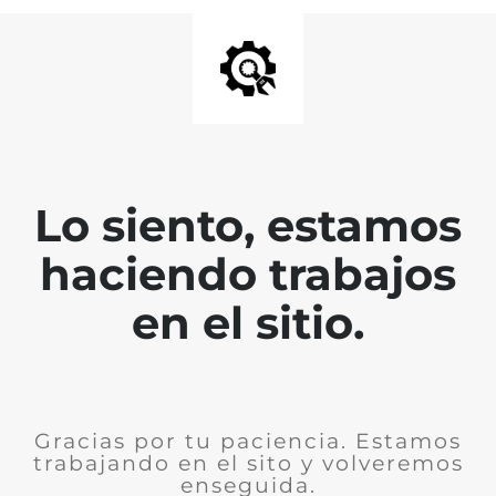
Lo siento, estamos
haciendo trabajos
en el sitio.
Gracias por tu paciencia. Estamos
trabajando en el sito y volveremos
enseguida.