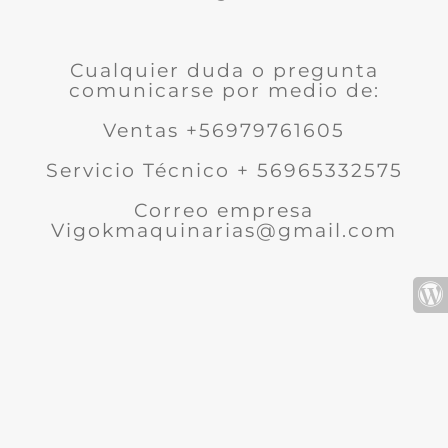
Cualquier duda o pregunta
comunicarse por medio de:
Ventas +56979761605
Servicio Técnico + 56965332575
Correo empresa
Vigokmaquinarias@gmail.com