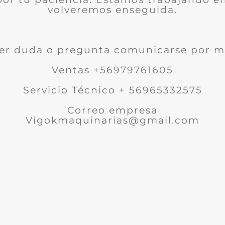
volveremos enseguida.
er duda o pregunta comunicarse por m
Ventas +56979761605
Servicio Técnico + 56965332575
Correo empresa
Vigokmaquinarias@gmail.com