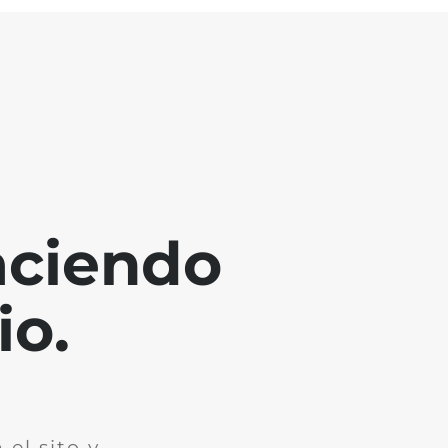
aciendo
io.
el sito y