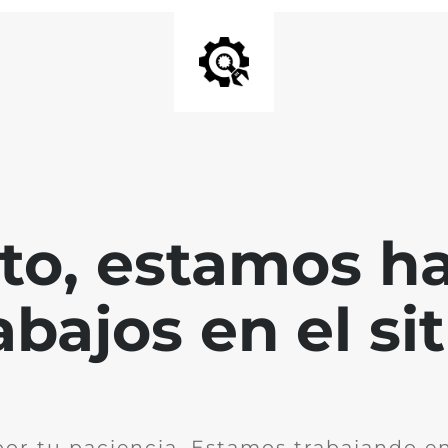
nto, estamos h
abajos en el sit
por tu paciencia. Estamos trabajando en 