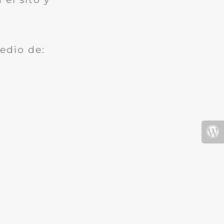
edio de: