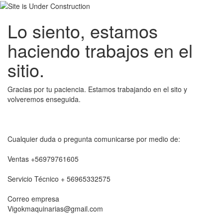
Lo siento, estamos
haciendo trabajos en el
sitio.
Gracias por tu paciencia. Estamos trabajando en el sito y
volveremos enseguida.
Cualquier duda o pregunta comunicarse por medio de:
Ventas +56979761605
Servicio Técnico + 56965332575
Correo empresa
Vigokmaquinarias@gmail.com