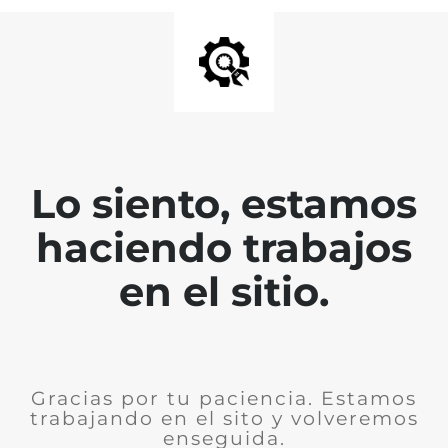
Lo siento, estamos
haciendo trabajos
en el sitio.
Gracias por tu paciencia. Estamos
trabajando en el sito y volveremos
enseguida.