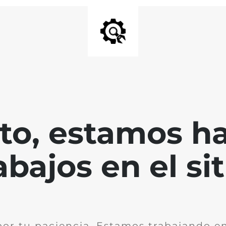
nto, estamos h
abajos en el sit
por tu paciencia. Estamos trabajando en 