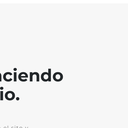
aciendo
io.
el sito y