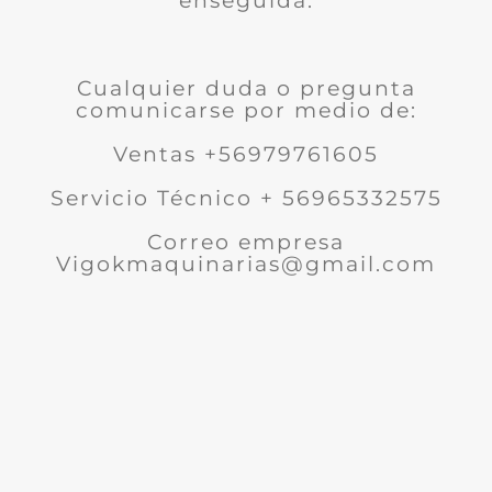
enseguida.
Cualquier duda o pregunta
comunicarse por medio de:
Ventas +56979761605
Servicio Técnico + 56965332575
Correo empresa
Vigokmaquinarias@gmail.com