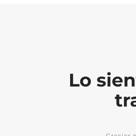
Lo sie
tr
Gracias 