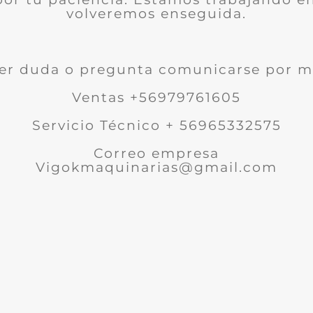
volveremos enseguida.
er duda o pregunta comunicarse por m
Ventas +56979761605
Servicio Técnico + 56965332575
Correo empresa
Vigokmaquinarias@gmail.com