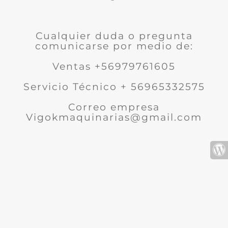
Cualquier duda o pregunta
comunicarse por medio de:
Ventas +56979761605
Servicio Técnico + 56965332575
Correo empresa
Vigokmaquinarias@gmail.com