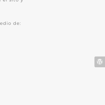
edio de: