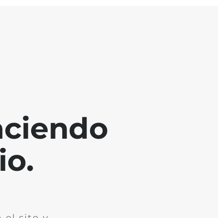
aciendo
io.
el sito y