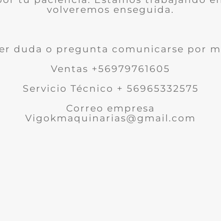
volveremos enseguida.
er duda o pregunta comunicarse por m
Ventas +56979761605
Servicio Técnico + 56965332575
Correo empresa
Vigokmaquinarias@gmail.com