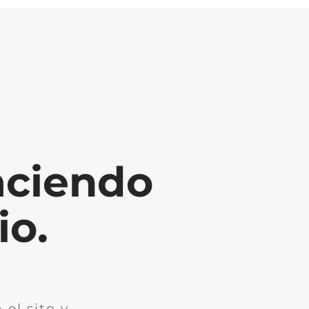
aciendo
io.
el sito y