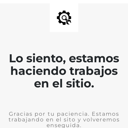
Lo siento, estamos
haciendo trabajos
en el sitio.
Gracias por tu paciencia. Estamos
trabajando en el sito y volveremos
enseguida.