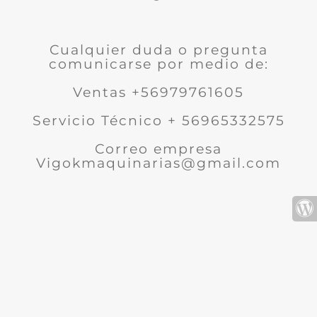
Cualquier duda o pregunta
comunicarse por medio de:
Ventas +56979761605
Servicio Técnico + 56965332575
Correo empresa
Vigokmaquinarias@gmail.com