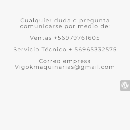
Cualquier duda o pregunta
comunicarse por medio de:
Ventas +56979761605
Servicio Técnico + 56965332575
Correo empresa
Vigokmaquinarias@gmail.com