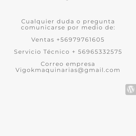
Cualquier duda o pregunta
comunicarse por medio de:
Ventas +56979761605
Servicio Técnico + 56965332575
Correo empresa
Vigokmaquinarias@gmail.com