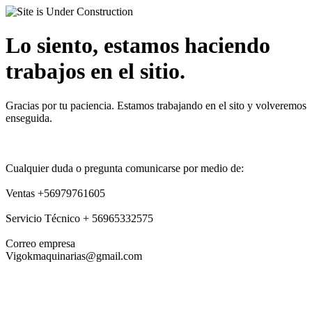
Lo siento, estamos haciendo
trabajos en el sitio.
Gracias por tu paciencia. Estamos trabajando en el sito y volveremos
enseguida.
Cualquier duda o pregunta comunicarse por medio de:
Ventas +56979761605
Servicio Técnico + 56965332575
Correo empresa
Vigokmaquinarias@gmail.com