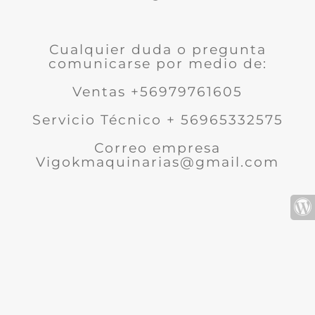
Cualquier duda o pregunta
comunicarse por medio de:
Ventas +56979761605
Servicio Técnico + 56965332575
Correo empresa
Vigokmaquinarias@gmail.com