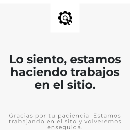
Lo siento, estamos
haciendo trabajos
en el sitio.
Gracias por tu paciencia. Estamos
trabajando en el sito y volveremos
enseguida.