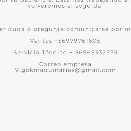
volveremos enseguida.
er duda o pregunta comunicarse por m
Ventas +56979761605
Servicio Técnico + 56965332575
Correo empresa
Vigokmaquinarias@gmail.com