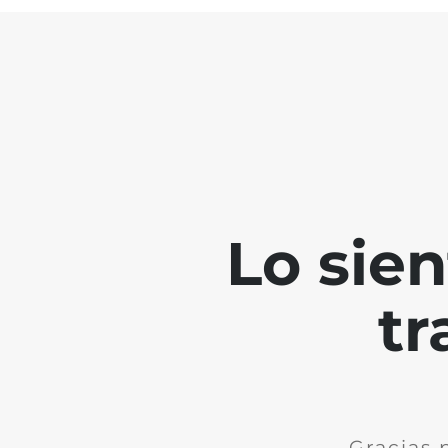
Lo sie
tr
Gracias 