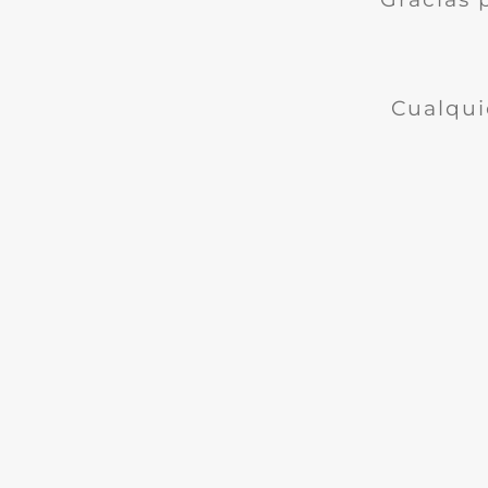
Cualqui