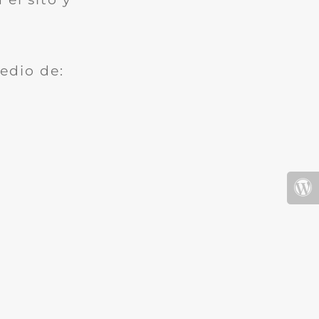
edio de: