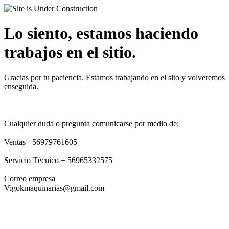
Lo siento, estamos haciendo
trabajos en el sitio.
Gracias por tu paciencia. Estamos trabajando en el sito y volveremos
enseguida.
Cualquier duda o pregunta comunicarse por medio de:
Ventas +56979761605
Servicio Técnico + 56965332575
Correo empresa
Vigokmaquinarias@gmail.com