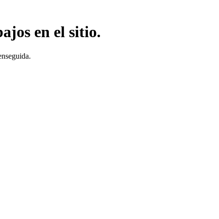
jos en el sitio.
enseguida.