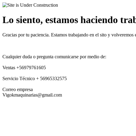
Lo siento, estamos haciendo traba
Gracias por tu paciencia. Estamos trabajando en el sito y volveremos 
Cualquier duda o pregunta comunicarse por medio de:
Ventas +56979761605
Servicio Técnico + 56965332575
Correo empresa
Vigokmaquinarias@gmail.com