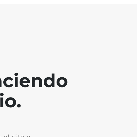
aciendo
io.
el sito y