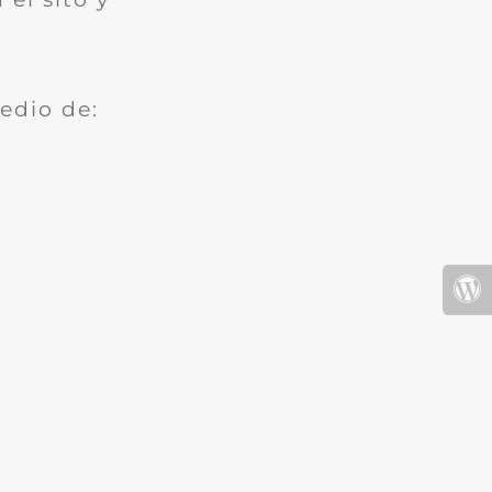
edio de: