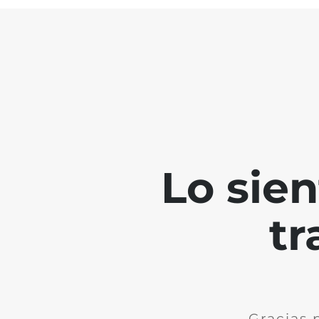
Lo sie
tr
Gracias 