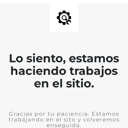
Lo siento, estamos
haciendo trabajos
en el sitio.
Gracias por tu paciencia. Estamos
trabajando en el sito y volveremos
enseguida.