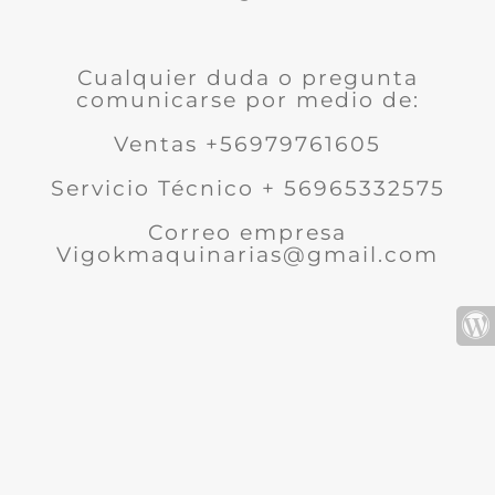
Cualquier duda o pregunta
comunicarse por medio de:
Ventas +56979761605
Servicio Técnico + 56965332575
Correo empresa
Vigokmaquinarias@gmail.com