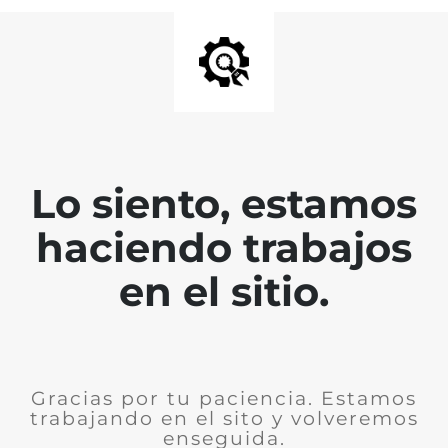
Lo siento, estamos
haciendo trabajos
en el sitio.
Gracias por tu paciencia. Estamos
trabajando en el sito y volveremos
enseguida.