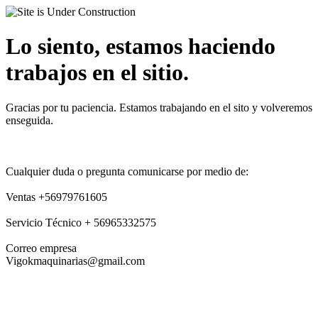
Lo siento, estamos haciendo
trabajos en el sitio.
Gracias por tu paciencia. Estamos trabajando en el sito y volveremos
enseguida.
Cualquier duda o pregunta comunicarse por medio de:
Ventas +56979761605
Servicio Técnico + 56965332575
Correo empresa
Vigokmaquinarias@gmail.com