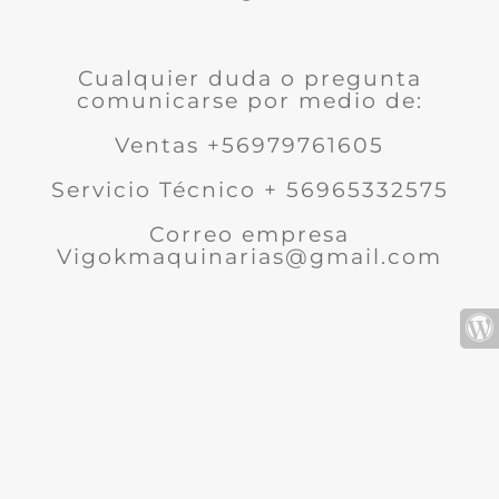
Cualquier duda o pregunta
comunicarse por medio de:
Ventas +56979761605
Servicio Técnico + 56965332575
Correo empresa
Vigokmaquinarias@gmail.com