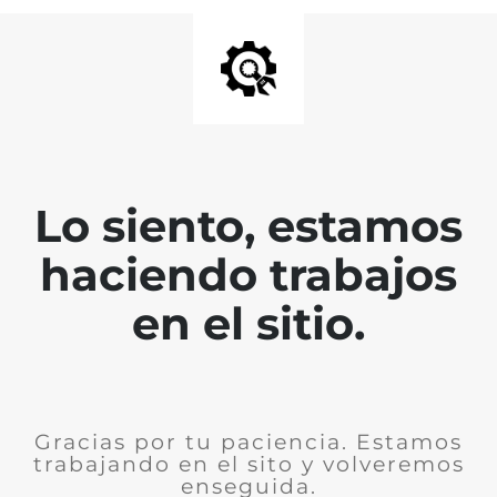
Lo siento, estamos
haciendo trabajos
en el sitio.
Gracias por tu paciencia. Estamos
trabajando en el sito y volveremos
enseguida.