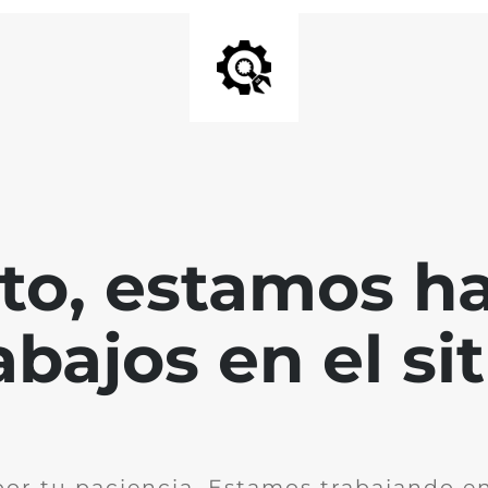
nto, estamos h
abajos en el sit
por tu paciencia. Estamos trabajando en 