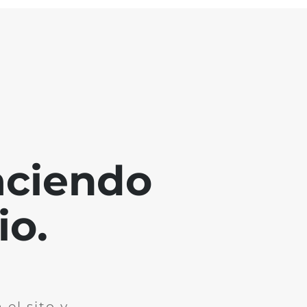
aciendo
io.
el sito y