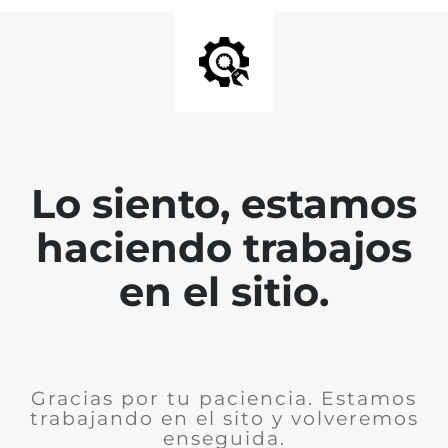
Lo siento, estamos
haciendo trabajos
en el sitio.
Gracias por tu paciencia. Estamos
trabajando en el sito y volveremos
enseguida.