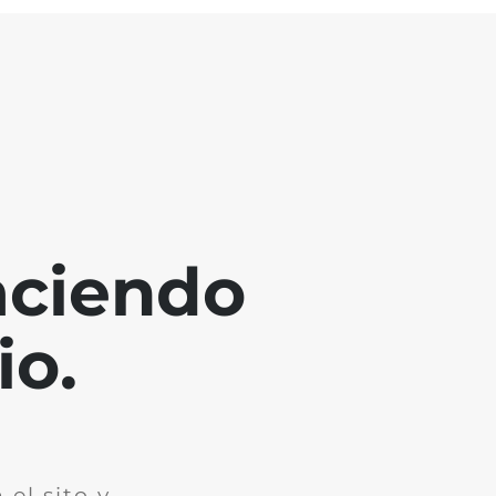
aciendo
io.
el sito y