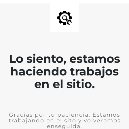
Lo siento, estamos
haciendo trabajos
en el sitio.
Gracias por tu paciencia. Estamos
trabajando en el sito y volveremos
enseguida.