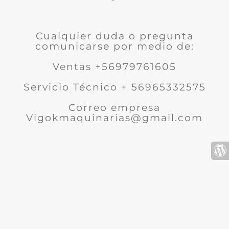
Cualquier duda o pregunta
comunicarse por medio de:
Ventas +56979761605
Servicio Técnico + 56965332575
Correo empresa
Vigokmaquinarias@gmail.com