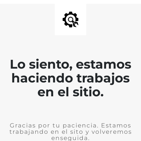
Lo siento, estamos
haciendo trabajos
en el sitio.
Gracias por tu paciencia. Estamos
trabajando en el sito y volveremos
enseguida.