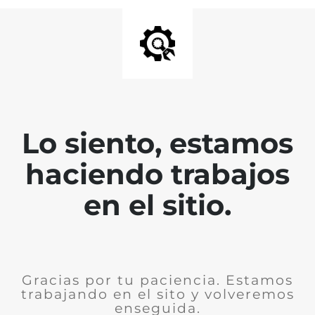
Lo siento, estamos
haciendo trabajos
en el sitio.
Gracias por tu paciencia. Estamos
trabajando en el sito y volveremos
enseguida.