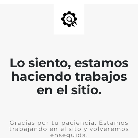
Lo siento, estamos
haciendo trabajos
en el sitio.
Gracias por tu paciencia. Estamos
trabajando en el sito y volveremos
enseguida.