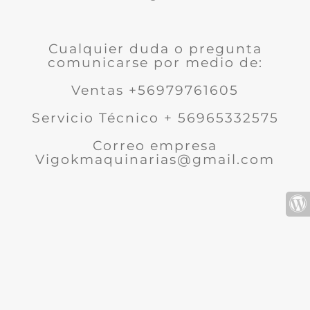
Cualquier duda o pregunta
comunicarse por medio de:
Ventas +56979761605
Servicio Técnico + 56965332575
Correo empresa
Vigokmaquinarias@gmail.com