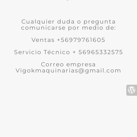
Cualquier duda o pregunta
comunicarse por medio de:
Ventas +56979761605
Servicio Técnico + 56965332575
Correo empresa
Vigokmaquinarias@gmail.com