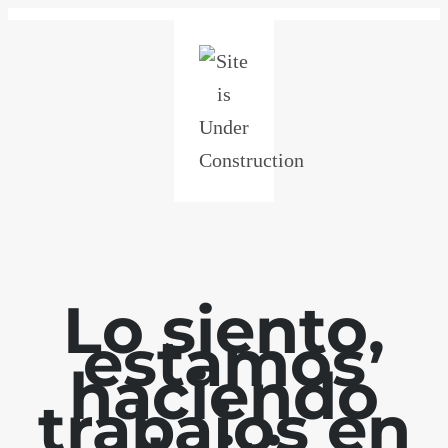
Lo siento,
estamos
haciendo
trabajos en