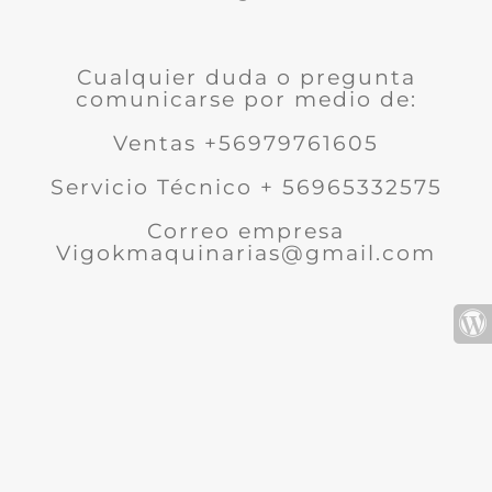
Cualquier duda o pregunta
comunicarse por medio de:
Ventas +56979761605
Servicio Técnico + 56965332575
Correo empresa
Vigokmaquinarias@gmail.com