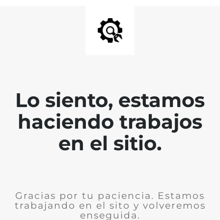
Lo siento, estamos
haciendo trabajos
en el sitio.
Gracias por tu paciencia. Estamos
trabajando en el sito y volveremos
enseguida.