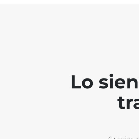
Lo sie
tr
Gracias 