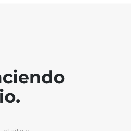
aciendo
io.
el sito y