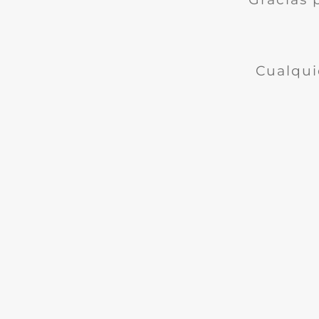
Cualqui