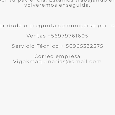
volveremos enseguida.
er duda o pregunta comunicarse por m
Ventas +56979761605
Servicio Técnico + 56965332575
Correo empresa
Vigokmaquinarias@gmail.com