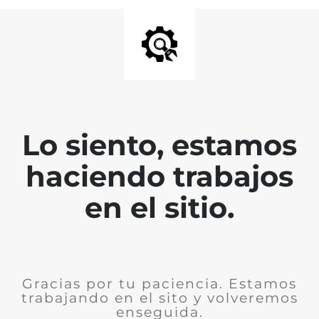
Lo siento, estamos
haciendo trabajos
en el sitio.
Gracias por tu paciencia. Estamos
trabajando en el sito y volveremos
enseguida.